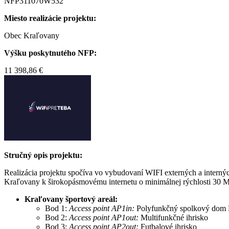
NFP311070
W532
Miesto realizácie projektu:
Obec Kraľovany
Výšku poskytnutého NFP:
11 398,86 €
Stručný opis projektu:
Realizácia projektu spočíva vo vybudovaní WIFI externých a intern
Kraľovany k širokopásmovému internetu o minimálnej rýchlosti 30 Mb
Kraľovany športový areál:
Bod 1:
Access point AP1in:
Polyfunkčný spolkový dom
Bod 2:
Access point AP1out:
Multifunkčné ihrisko
Bod 3:
Access point AP2out:
Futbalové ihrisko