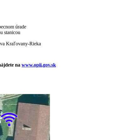
becnom úrade
u stanicou
ova Kraľovany-Rieka
nájdete na
www.opii.gov.sk