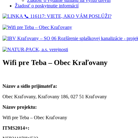
Žiadosť o vydanie súhlasu na výrub drevín
Žiadosť o poskytnutie informácií
Wifi pre Teba – Obec Kraľovany
Názov a sídlo prijímateľa:
Obec Kraľovany, Kraľovany 186, 027 51 Kraľovany
Názov projektu:
Wifi pre Teba – Obec Kraľovany
ITMS2014+: