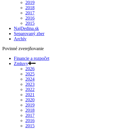
2019
2018
2017
2016
2015
NajDedina.sk
Separovaný zber
Archív
Povinné zverejňovanie
Financie a rozpočet
Zmluvy
2026
2025
2024
2023
2022
2021
2020
2019
2018
2017
2016
2015