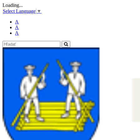
Loading...
Select Language
▼
A
A
A