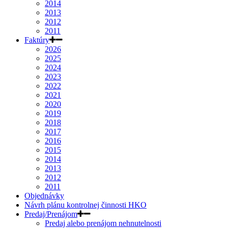
2014
2013
2012
2011
Faktúry
2026
2025
2024
2023
2022
2021
2020
2019
2018
2017
2016
2015
2014
2013
2012
2011
Objednávky
Návrh plánu kontrolnej činnosti HKO
Predaj/Prenájom
Predaj alebo prenájom nehnutelnosti