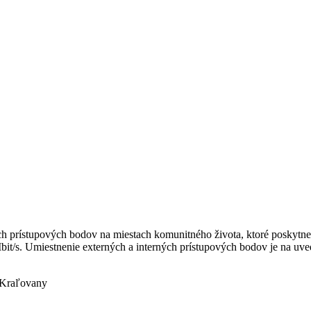
ých prístupových bodov na miestach komunitného života, ktoré poskytn
it/s. Umiestnenie externých a interných prístupových bodov je na uv
 Kraľovany