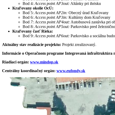
Bod 4:
Access point AP3out:
Altánky pri ihrisku
Kraľovany okolie OcÚ:
Bod 5:
Access point AP2in:
Obecný úrad Kraľovany
Bod 6:
Access point AP3in:
Kultúrny dom Kraľovany
Bod
7: Access point AP4out:
Autobusová zastávka pri o
Bod 8:
Access point AP5out:
Parkovisko pred železnično
Kraľovany časť Rieka:
Bod 9:
Access point AP6out:
Parkovisko a sociálna bud
Aktuálny stav realizácie projektu
:
Projekt zrealizovaný.
Informácie o Operačnom programe Integrovaná infraštruktúra 
Riadiaci orgán:
www.mindop.sk
Centrálny koordinačný orgán:
www.eufondy.sk