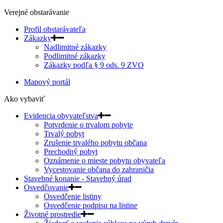
Verejné obstarávanie
Profil obstarávateľa
Zákazky
Nadlimitné zákazky
Podlimitné zákazky
Zákazky podľa § 9 ods. 9 ZVO
Mapový portál
Ako vybaviť
Evidencia obyvateľstva
Potvrdenie o trvalom pobyte
Trvalý pobyt
Zrušenie trvalého pobytu občana
Prechodný pobyt
Oznámenie o mieste pobytu obyvateľa
Vycestovanie občana do zahraničia
Stavebné konanie - Stavebný úrad
Osvedčovanie
Osvedčenie listiny
Osvedčenie podpisu na listine
Životné prostredie