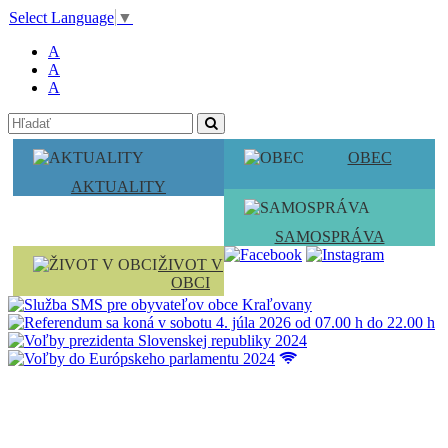
Select Language
▼
A
A
A
OBEC
AKTUALITY
SAMOSPRÁVA
ŽIVOT V
OBCI