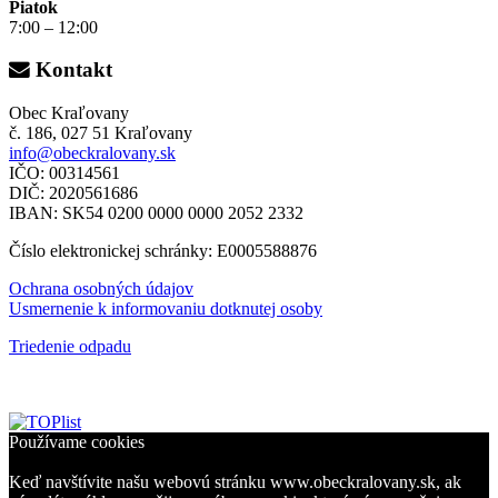
Piatok
7:00 – 12:00
Kontakt
Obec Kraľovany
č. 186, 027 51 Kraľovany
info@obeckralovany.sk
IČO: 00314561
DIČ: 2020561686
IBAN: SK54 0200 0000 0000 2052 2332
Číslo elektronickej schránky: E0005588876
Ochrana osobných údajov
Usmernenie k informovaniu dotknutej osoby
Triedenie odpadu
Používame cookies
Keď navštívite našu webovú stránku www.obeckralovany.sk, ak