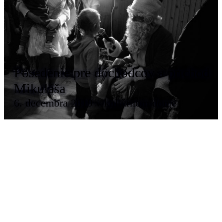
Posedenie pre dôchodcov a príchod
Mikuláša
6. decembra 2019 v kultúrnom dome