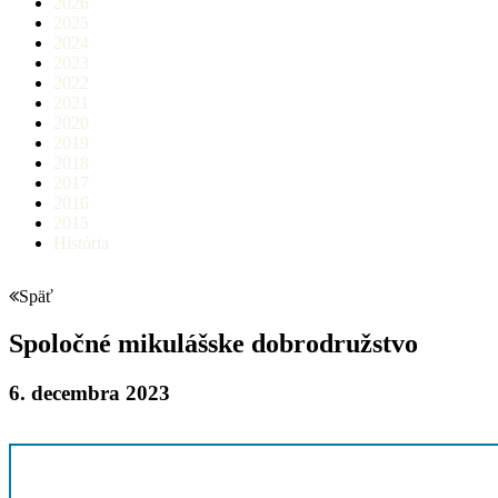
2026
2025
2024
2023
2022
2021
2020
2019
2018
2017
2016
2015
História
Späť
Spoločné mikulášske dobrodružstvo
6. decembra 2023