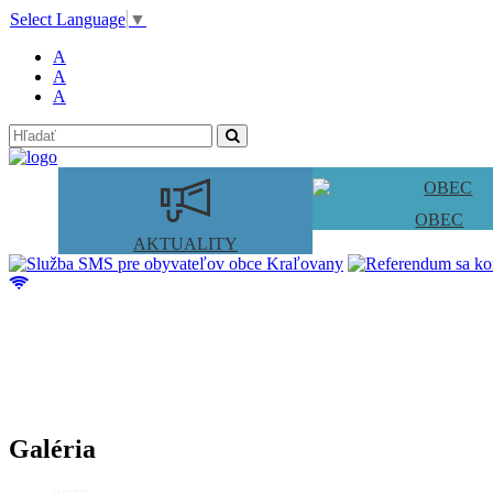
Select Language
▼
A
A
A
OBEC
AKTUALITY
Galéria